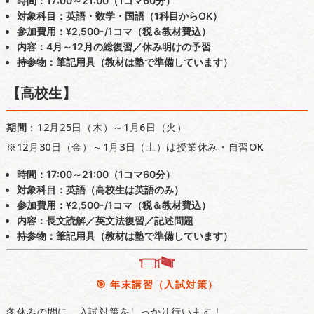
時間
：17:00～21:00（1コマ60分）
対象科目
：英語・数学・国語（1科目からOK）
参加費用
：¥2,500-/1コマ（税＆教材費込）
内容
：4月～12月の総復習／休み明けの予習
持参物
：筆記用具（教材は塾で準備しています）
【高校生】
期間
：12月25日（木）～1月6日（火）
※12月30日（金）～1月3日（土）は授業休み・自習OK
時間
：17:00～21:00（1コマ60分）
対象科目
：英語（高校生は英語のみ）
参加費用
：¥2,500-/1コマ（税＆教材費込）
内容
：長文読解／英文法復習／記述問題
持参物
：筆記用具（教材は塾で準備しています）
🎯 年末講習（入試対策）
冬休みの間に、入試対策をしっかり行います！