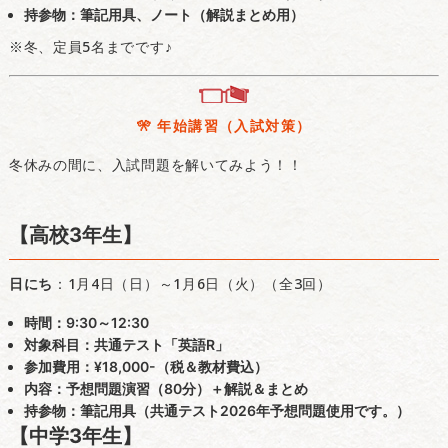
持参物
：筆記用具、ノート（解説まとめ用）
※冬、定員5名までです♪
🎌 年始講習（入試対策）
冬休みの間に、入試問題を解いてみよう！！
【高校3年生】
日にち
：1月4日（日）～1月6日（火）（全3回）
時間
：9:30～12:30
対象科目
：共通テスト「英語R」
参加費用
：¥18,000-（税＆教材費込）
内容
：予想問題演習（80分）＋解説＆まとめ
持参物
：筆記用具（共通テスト2026年予想問題使用です。）
【中学3年生】