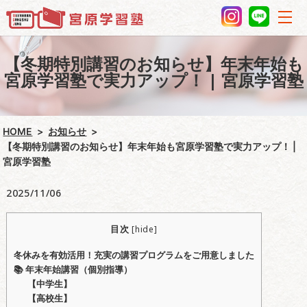
【冬期特別講習のお知らせ】年末年始も
宮原学習塾で実力アップ！ | 宮原学習塾
HOME
お知らせ
【冬期特別講習のお知らせ】年末年始も宮原学習塾で実力アップ！ |
宮原学習塾
2025/11/06
目次
[
hide
]
冬休みを有効活用！充実の講習プログラムをご用意しました
📚 年末年始講習（個別指導）
【中学生】
【高校生】