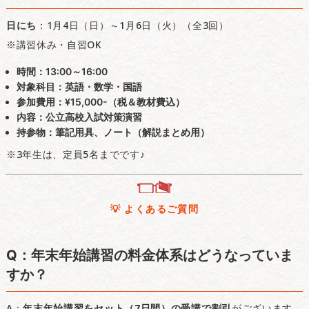
日にち
：1月4日（日）～1月6日（火）（全3回）
※講習休み・自習OK
時間
：13:00～16:00
対象科目
：英語・数学・国語
参加費用
：¥15,000-（税＆教材費込）
内容
：公立高校入試対策演習
持参物
：筆記用具、ノート（解説まとめ用）
※3年生は、定員5名までです♪
💡 よくあるご質問
Q：年末年始講習の料金体系はどうなっていま
すか？
A：
年末年始講習をセット（7日間）の受講で割引
がございます。