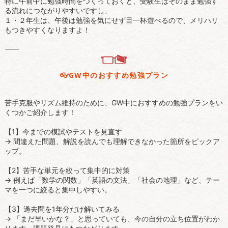
特に午前中に勉強時間をつくっておくと、受験生はそのまま勉強す
る流れにつながりやすいですし、
１・２年生は、午後は勉強を気にせず目一杯遊べるので、メリハリ
もつきやすくなりますよ！
⸻
👓️GW中のおすすめ勉強プラン
苦手克服やリズム維持のために、GW中におすすめの勉強プランをい
くつかご紹介します！
【1】今までの模試やテストを見直す
→ 間違えた問題、解説を読んでも理解できなかった箇所をピックア
ップ。
【2】苦手な単元を絞って集中的に対策
→ 例えば「数学の関数」「英語の文法」「社会の地理」など、テー
マを一つに絞ると集中しやすい。
【3】過去問を1年分だけ解いてみる
→ 「まだ早いかな？」と思っていても、今の自分の立ち位置がわか