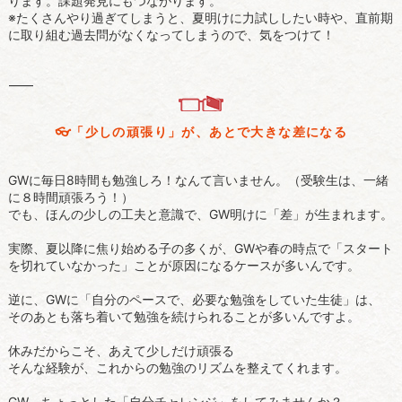
ります。課題発見にもつながります。
※たくさんやり過ぎてしまうと、夏明けに力試ししたい時や、直前期
に取り組む過去問がなくなってしまうので、気をつけて！
⸻
👓️「少しの頑張り」が、あとで大きな差になる
GWに毎日8時間も勉強しろ！なんて言いません。（受験生は、一緒
に８時間頑張ろう！）
でも、ほんの少しの工夫と意識で、GW明けに「差」が生まれます。
実際、夏以降に焦り始める子の多くが、GWや春の時点で「スタート
を切れていなかった」ことが原因になるケースが多いんです。
逆に、GWに「自分のペースで、必要な勉強をしていた生徒」は、
そのあとも落ち着いて勉強を続けられることが多いんですよ。
休みだからこそ、あえて少しだけ頑張る
そんな経験が、これからの勉強のリズムを整えてくれます。
GW、ちょっとした「自分チャレンジ」をしてみませんか？