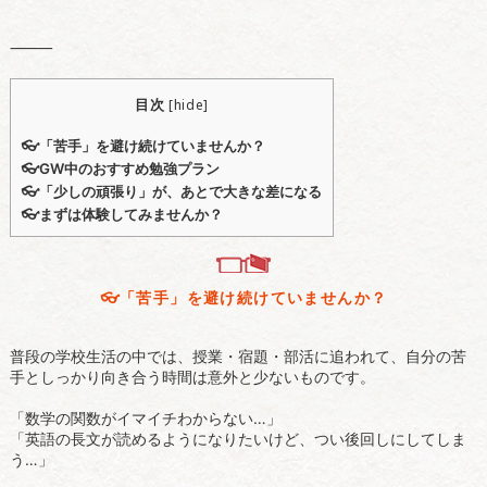
⸻
目次
[
hide
]
👓️「苦手」を避け続けていませんか？
👓️GW中のおすすめ勉強プラン
👓️「少しの頑張り」が、あとで大きな差になる
👓️まずは体験してみませんか？
👓️「苦手」を避け続けていませんか？
普段の学校生活の中では、授業・宿題・部活に追われて、自分の苦
手としっかり向き合う時間は意外と少ないものです。
「数学の関数がイマイチわからない…」
「英語の長文が読めるようになりたいけど、つい後回しにしてしま
う…」