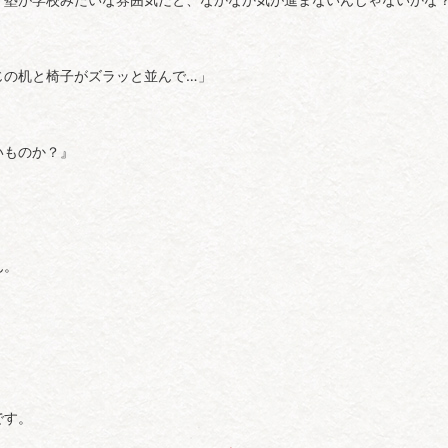
じの机と椅子がズラッと並んで…」
いものか？』
ん。
です。